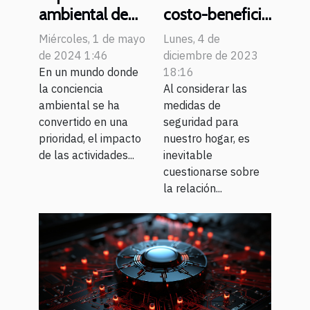
costo-beneficio
ambiental de
de instalar un
los equipos
Lunes, 4 de
Miércoles, 1 de mayo
sistema de
agrícolas
diciembre de 2023
de 2024 1:46
alarma en casa
18:16
usados y cómo
En un mundo donde
Al considerar las
la conciencia
mitigarlo
medidas de
ambiental se ha
seguridad para
convertido en una
nuestro hogar, es
prioridad, el impacto
inevitable
de las actividades...
cuestionarse sobre
la relación...