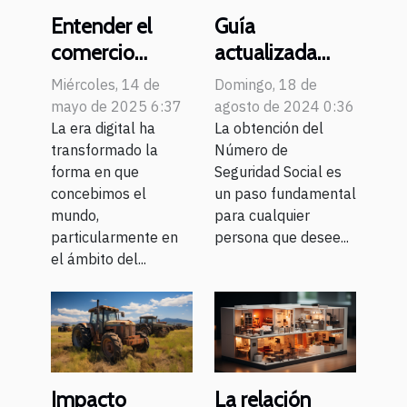
Entender el
Guía
comercio
actualizada
electrónico y su
para tramitar el
Miércoles, 14 de
Domingo, 18 de
creciente rol en
Número de
mayo de 2025 6:37
agosto de 2024 0:36
la economía
La era digital ha
Seguridad
La obtención del
transformado la
Número de
global
Social en
forma en que
Seguridad Social es
Portugal
concebimos el
un paso fundamental
mundo,
para cualquier
particularmente en
persona que desee...
el ámbito del...
La relación
Impacto