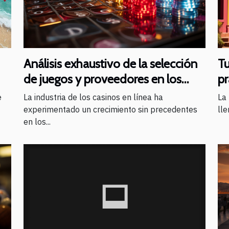
Análisis exhaustivo de la selección
Tu
de juegos y proveedores en los
pr
casinos en línea
Ai
La industria de los casinos en línea ha
La
e
experimentado un crecimiento sin precedentes
lle
en los...