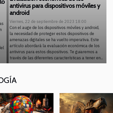
lo
antivirus para dispositivos móviles y
android
Viernes, 22 de septiembre de 2023 18:00
as
Con el auge de los dispositivos móviles y android,
n
la necesidad de proteger estos dispositivos de
amenazas digitales se ha vuelto imperativa. Este
artículo abordará la evaluación económica de los
del
antivirus para estos dispositivos. Te guiaremos a
través de las diferentes características a tener en...
LOGÍA