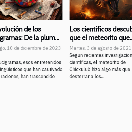
volución de los
Los científicos descu
igramas: De la pluma
que el meteorito que
el a la realidad
acabó con los dinosau
go, 10 de diciembre de 2023
Martes, 3 de agosto de 2021
entada
también creó la selva
Según recientes investigacio
ucigramas, esos entretenidos
amazónica
científicas, el meteorito de
lingüísticos que han cautivado
Chicxulub hizo algo más que
raciones, han trascendido
desterrar a los...