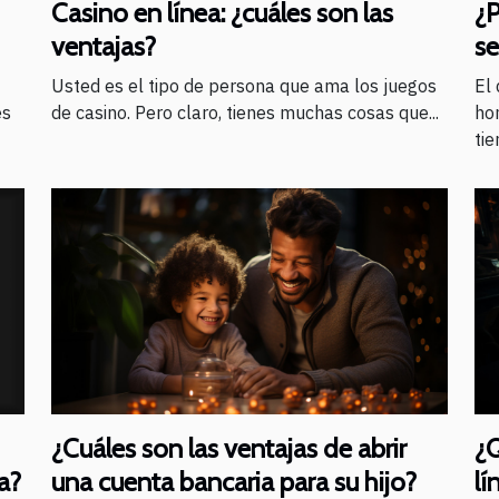
Casino en línea: ¿cuáles son las
¿P
ventajas?
se
Usted es el tipo de persona que ama los juegos
El
es
de casino. Pero claro, tienes muchas cosas que...
ho
tie
¿Cuáles son las ventajas de abrir
¿Q
una cuenta bancaria para su hijo?
lí
a?