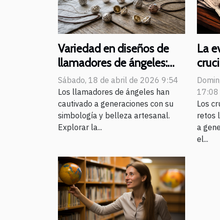
La e
Variedad en diseños de
cruc
llamadores de ángeles:
y pap
una visión general
Domin
Sábado, 18 de abril de 2026 9:54
aum
17:08
Los llamadores de ángeles han
Los cr
cautivado a generaciones con su
retos 
simbología y belleza artesanal.
a gene
Explorar la...
el...