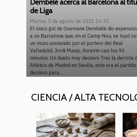
Dembélé acerca al Barcelona al títu
de Liga
Martes, 3 de agosto de 2021 16:35
El único gol de Ousmane Dembélé dio esperanz
a un Barcelona que, en el Camp Nou, se topó co
un muro sostenido por el portero del Real
Valladolid, Jordi Masip, durante casi los 90
minutos. Un duelo muy decisivo Tras la derrota 
Atlético de Madrid en Sevilla, este era el partido
decisivo para...
CIENCIA / ALTA TECNO