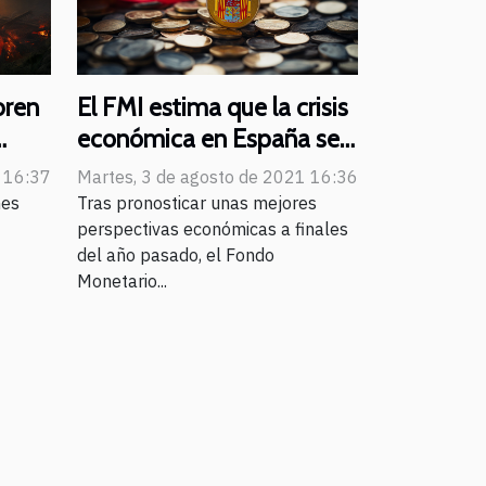
bren
El FMI estima que la crisis
económica en España se
rios
prolongará hasta 2026
 16:37
Martes, 3 de agosto de 2021 16:36
nes
Tras pronosticar unas mejores
perspectivas económicas a finales
del año pasado, el Fondo
Monetario...