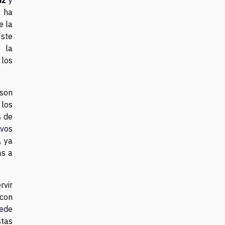
s ha
e la
Este
a la
 los
 son
 los
s de
ivos
, ya
as a
rvir
 con
uede
stas