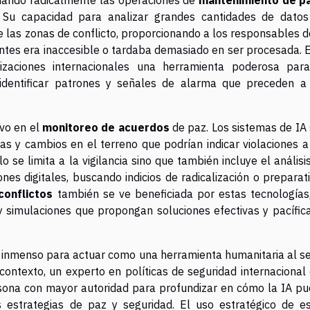
s. Su capacidad para analizar grandes cantidades de dato
 las zonas de conflicto, proporcionando a los responsables d
antes era inaccesible o tardaba demasiado en ser procesada. 
izaciones internacionales una herramienta poderosa par
 identificar patrones y señales de alarma que preceden a
ivo en el
monitoreo de acuerdos
de paz. Los sistemas de IA
s y cambios en el terreno que podrían indicar violaciones a
o se limita a la vigilancia sino que también incluye el análisi
nes digitales, buscando indicios de radicalización o preparat
conflictos
también se ve beneficiada por estas tecnologías
 simulaciones que propongan soluciones efectivas y pacífic
al inmenso para actuar como una herramienta humanitaria al se
contexto, un experto en políticas de seguridad internacional
ersona con mayor autoridad para profundizar en cómo la IA p
 estrategias de paz y seguridad. El uso estratégico de e