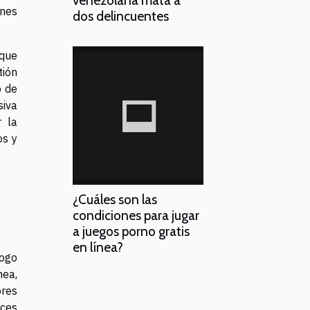
ones
dos delincuentes
 que
tión
o de
siva
r la
os y
¿Cuáles son las
condiciones para jugar
a juegos porno gratis
en línea?
logo
nea,
ores
ices