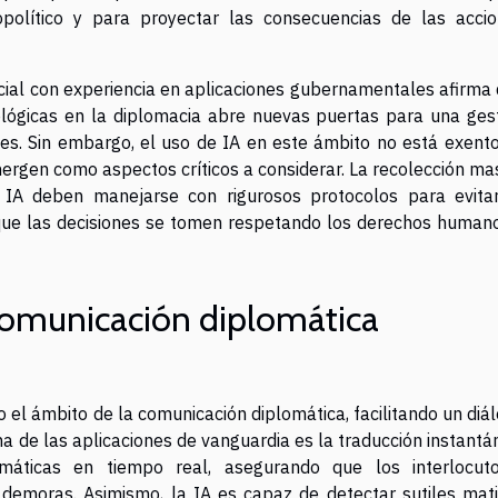
opolítico y para proyectar las consecuencias de las acci
ificial con experiencia en aplicaciones gubernamentales afirma
nológicas en la diplomacia abre nuevas puertas para una ges
les. Sin embargo, el uso de IA en este ámbito no está exent
emergen como aspectos críticos a considerar. La recolección ma
 IA deben manejarse con rigurosos protocolos para evita
r que las decisiones se tomen respetando los derechos human
comunicación diplomática
ndo el ámbito de la comunicación diplomática, facilitando un diá
na de las aplicaciones de vanguardia es la traducción instantá
máticas en tiempo real, asegurando que los interlocut
demoras. Asimismo, la IA es capaz de detectar sutiles mat