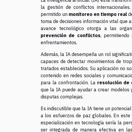
la gestión de conflictos internacionale
permitido un
monitoreo en tiempo real
de
toma de decisiones información vital que 
avance tecnológico otorga a las organ
prevención de conflictos
, permitiendo
enfrentamientos.
Además, la IA desempeña un rol significat
capaces de detectar movimientos de tropa
tratados establecidos. Su aplicación no sol
contenido en redes sociales y comunicacio
para la confrontación. La
resolución de 
que la IA puede ayudar a crear modelos y
disputas complejas.
Es indiscutible que la IA tiene un potenci
a los esfuerzos de paz globales. En este 
especialización en tecnología sería la p
ser integrada de manera efectiva en las