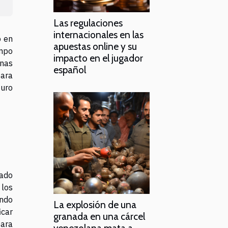
Las regulaciones
internacionales en las
o en
apuestas online y su
mpo
impacto en el jugador
inas
español
para
turo
iado
 los
ando
La explosión de una
icar
granada en una cárcel
para
venezolana mata a