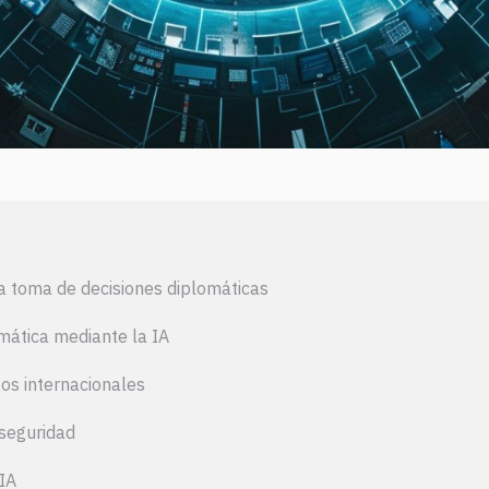
n la toma de decisiones diplomáticas
mática mediante la IA
tos internacionales
rseguridad
 IA