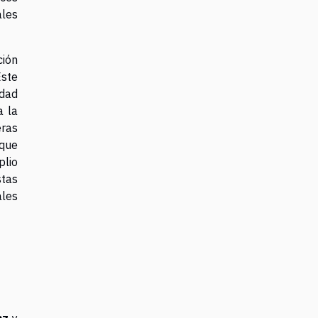
ales
ción
Este
idad
a la
eras
 que
plio
tas
ales
az
y