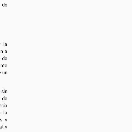
o de
y la
an a
o de
ante
e un
 sin
n de
ncia
r la
as y
al y